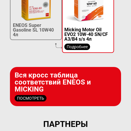
ENEOS Super
Micking Motor Oil
Gasoline SL 10W40
EVO2 10W-40 SN/CF
4л
A3/B4 s/s 4л
Подробнее
Вся кросс таблица
соответствий ENEOS и
MICKING
ПОСМОТРЕТЬ
ПАРТНЕРЫ