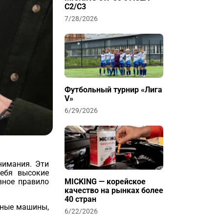
C2/C3
7/28/2026
Футбольный турнир «Лига
V»
6/29/2026
нимания. Эти
ебя высокие
вное правило
MICKING — корейское
качество на рынках более
40 стран
ощные машины,
6/22/2026