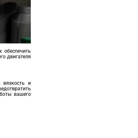
х обеспечить
го двигателя
 вязкость и
редотвратить
аботы вашего