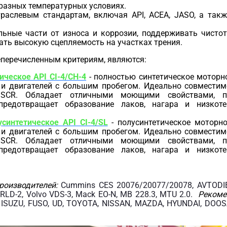
бразных температурных условиях.
раслевым стандартам, включая API, ACEA, JASO, а такж
ьные части от износа и коррозии, поддерживать чистот
ать высокую сцепляемость на участках трения.
перечисленным критериям, являются:
тическое API CI-4/CH-4
- полностью синтетическое моторн
 и двигателей с большим пробегом. Идеально совместим
SCR. Обладает отличными моющими свойствами, п
предотвращает образование лаков, нагара и низкоте
усинтетическое API CI-4/SL
- полусинтетическое моторн
 и двигателей с большим пробегом. Идеально совместим
SCR. Обладает отличными моющими свойствами, п
предотвращает образование лаков, нагара и низкоте
роизводителей:
Cummins CES 20076/20077/20078, AVTODI
RLD-2, Volvo VDS-3, Mack EO-N, MB 228.3, MTU 2.0.
Рекоме
 ISUZU, FUSO, UD, TOYOTA, NISSAN, MAZDA, HYUNDAI, DOOS