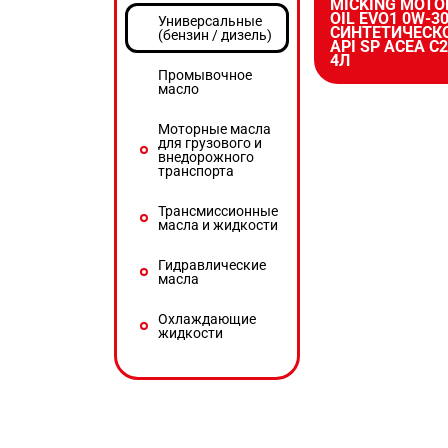
MICKING MOTO
OIL EVO1 0W-3
Универсальные
СИНТЕТИЧЕСК
(бензин / дизель)
API SP ACEA C2
4Л
Промывочное
масло
Моторные масла
для грузового и
внедорожного
транспорта
Трансмиссионные
масла и жидкости
Гидравлические
масла
Охлаждающие
жидкости