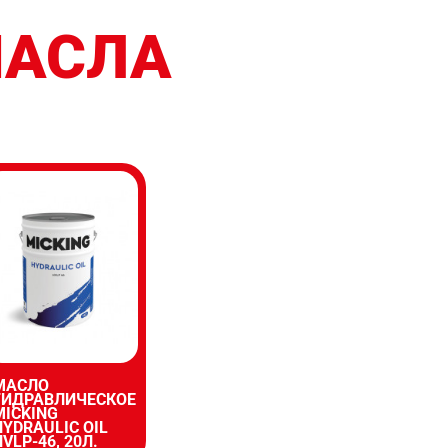
МАСЛА
МАСЛО
ГИДРАВЛИЧЕСКОЕ
MICKING
НYDRAULIC OIL
HVLP-46, 20Л.